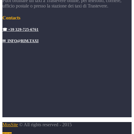
Puoi ordinare un taxi a Trastevere online, per telefono, corriere,
ufficio postale o presso la stazione dei taxi di Trastevere.
Contacts
☎ +39 329-725-6761
✉ INFO@RIM.TAXI
MosSite
© All rights reserved - 2015