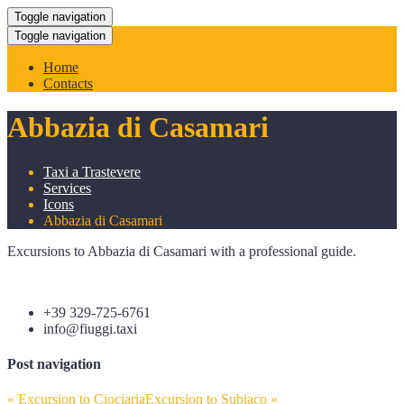
Toggle navigation
Toggle navigation
Home
Contacts
Abbazia di Casamari
Taxi a Trastevere
Services
Icons
Abbazia di Casamari
Excursions to Abbazia di Casamari with a professional guide.
+39 329-725-6761
info@fiuggi.taxi
Post navigation
«
Excursion to Ciociaria
Excursion to Subiaco
»