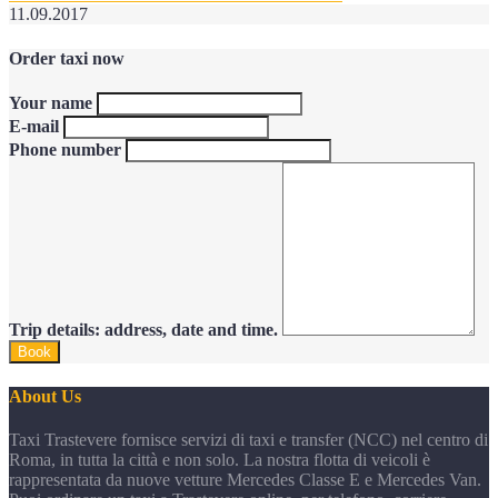
11.09.2017
Order taxi now
Your name
E-mail
Phone number
Trip details: address, date and time.
About Us
Taxi Trastevere fornisce servizi di taxi e transfer (NCC) nel centro di
Roma, in tutta la città e non solo. La nostra flotta di veicoli è
rappresentata da nuove vetture Mercedes Classe E e Mercedes Van.