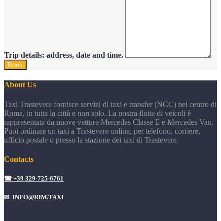
Trip details: address, date and time.
About Us
Taxi Trastevere fornisce servizi di taxi e transfer (NCC) nel centro di
Roma, in tutta la città e non solo. La nostra flotta di veicoli è
rappresentata da nuove vetture Mercedes Classe E e Mercedes Van.
Puoi ordinare un taxi a Trastevere online, per telefono, corriere,
ufficio postale o presso la stazione dei taxi di Trastevere.
Contacts
☎ +39 329-725-6761
✉ INFO@RIM.TAXI